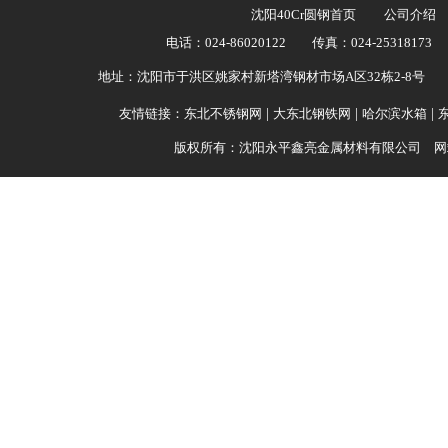
沈阳40Cr圆钢首页
公司介绍
电话：024-86020122 传真：024-25318173
地址：沈阳市于洪区姚家村新塔湾钢材市场A区32栋2-8号 开户
友情链接：
东北不锈钢网
|
大东北钢铁网
|
哈尔滨水箱
|
版权所有：沈阳永平鑫亮金属材料有限公司 网