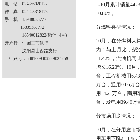
电 话：024-86020122
1-10月累计销量44
传 真：024-25318173
10.86%。
手 机：13940023777
分燃料类型情况：
13889367772
18540012822(微信同号)
10月，在分燃料
开户行：中国工商银行
为：与上月比，柴油
沈阳昆山西路支行
11.42%，汽油机
工行账号：3301009309249024259
增长16.23%。10
台，工程机械用6.43
万台，通用0.06万台
用14.21万台，商用
台，发电用39.40万
分市场用途情况：
10月，在分用途市
用车用下降2.11%，